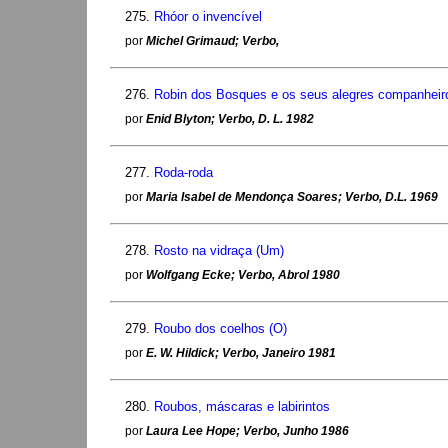
275.
Rhóor o invencível
por
Michel Grimaud; Verbo,
276.
Robin dos Bosques e os seus alegres companheir
por
Enid Blyton; Verbo, D. L. 1982
277.
Roda-roda
por
Maria Isabel de Mendonça Soares; Verbo, D.L. 1969
278.
Rosto na vidraça (Um)
por
Wolfgang Ecke; Verbo, Abrol 1980
279.
Roubo dos coelhos (O)
por
E. W. Hildick; Verbo, Janeiro 1981
280.
Roubos, máscaras e labirintos
por
Laura Lee Hope; Verbo, Junho 1986