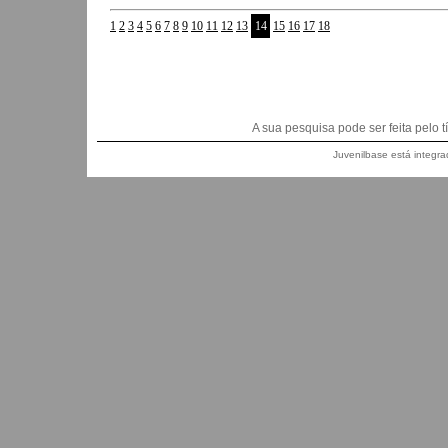
1
2
3
4
5
6
7
8
9
10
11
12
13
14
15
16
17
18
A sua pesquisa pode ser feita pelo títu
Juvenilbase está integra