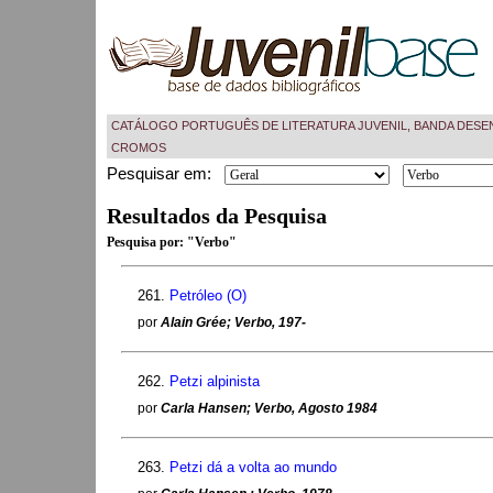
CATÁLOGO PORTUGUÊS DE LITERATURA JUVENIL, BANDA DESE
CROMOS
Pesquisar em:
Resultados da Pesquisa
Pesquisa por:
"Verbo"
261.
Petróleo (O)
por
Alain Grée; Verbo, 197-
262.
Petzi alpinista
por
Carla Hansen; Verbo, Agosto 1984
263.
Petzi dá a volta ao mundo