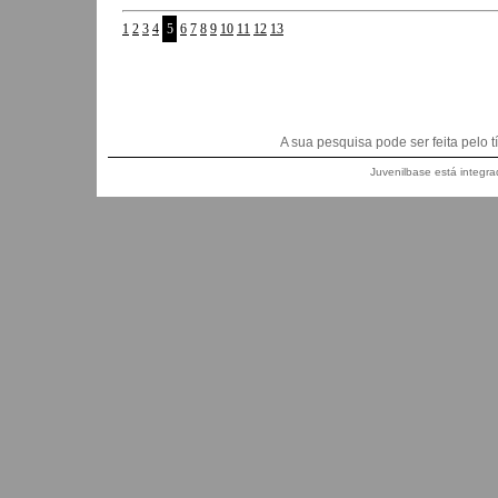
1
2
3
4
5
6
7
8
9
10
11
12
13
A sua pesquisa pode ser feita pelo títu
Juvenilbase está integra