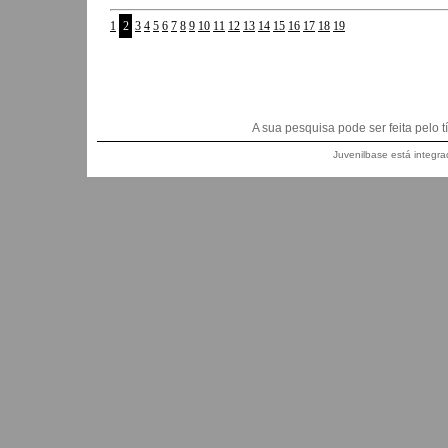
1
2
3
4
5
6
7
8
9
10
11
12
13
14
15
16
17
18
19
A sua pesquisa pode ser feita pelo títu
Juvenilbase está integra