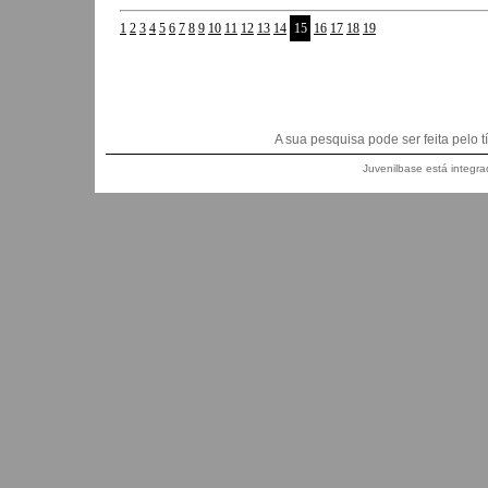
1
2
3
4
5
6
7
8
9
10
11
12
13
14
15
16
17
18
19
A sua pesquisa pode ser feita pelo títu
Juvenilbase está integra