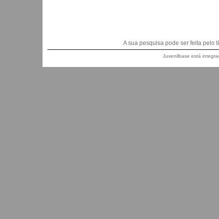
A sua pesquisa pode ser feita pelo títu
Juvenilbase está integra