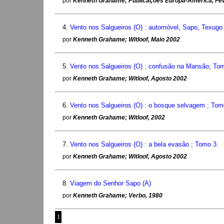
por
Kenneth Grahame; Publicações Europa-América, Fev
4.
Vento nos Salgueiros (O) : automóvel, Sapo, Texugo
por
Kenneth Grahame; Witloof, Maio 2002
5.
Vento nos Salgueiros (O) : confusão na Mansão; To
por
Kenneth Grahame; Witloof, Agosto 2002
6.
Vento nos Salgueiros (O) : o bosque selvagem ; Tom
por
Kenneth Grahame; Witloof, 2002
7.
Vento nos Salgueiros (O) : a bela evasão ; Tomo 3.
por
Kenneth Grahame; Witloof, Agosto 2002
8.
Viagem do Senhor Sapo (A)
por
Kenneth Grahame; Verbo, 1980
1