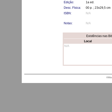
Edição:
1a ed.
Desc. Física:
00 p. ; 23x29,5 cm
ISBN:
N/A
Notas:
N/A
Existências nas Bi
Local
N/A
®Mis