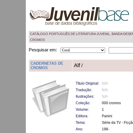
CATÁLOGO PORTUGUÊS DE LITERATURA JUVENIL, BANDA DESE
CROMOS
Pesquisar em:
CADERNETAS DE
Alf
/
CROMOS
Título Original:
N/A
Tradução:
N/A
Ilustrações:
N/A
Coleção:
000 cromos
Volume:
1
Editora:
Panini
Tema:
Série da TV - Ficçã
Ano:
198-