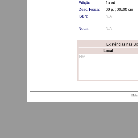
Edição:
1a ed.
Desc. Física:
00 p. ; 00x00 cm
ISBN:
N/A
Notas:
N/A
Existências nas Bi
Local
N/A
®Mis