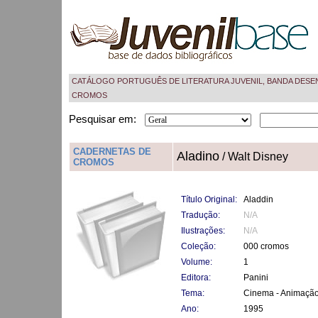
CATÁLOGO PORTUGUÊS DE LITERATURA JUVENIL, BANDA DESE
CROMOS
Pesquisar em:
CADERNETAS DE
Aladino
/ Walt Disney
CROMOS
Título Original:
Aladdin
Tradução:
N/A
Ilustrações:
N/A
Coleção:
000 cromos
Volume:
1
Editora:
Panini
Tema:
Cinema - Animaçã
Ano:
1995