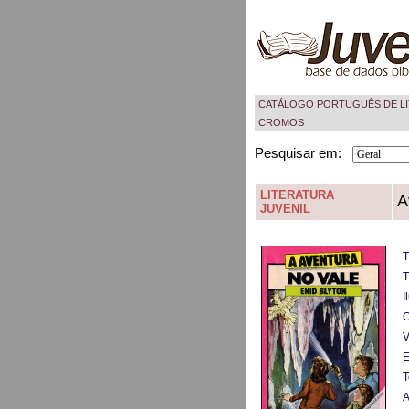
CATÁLOGO PORTUGUÊS DE LI
CROMOS
Pesquisar em:
LITERATURA
A
JUVENIL
T
T
I
C
V
E
T
A