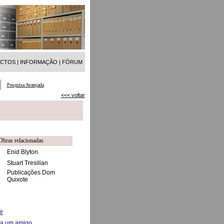
ACTOS
|
INFORMAÇÃO
|
FÓRUM
Pesquisa Avançada
<<< voltar
Obras relacionadas
Enid Blyton
Stuart Tresilian
Publicações Dom
Quixote
r
 a um amigo