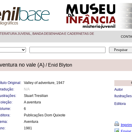
TERATURA JUVENIL, BANDA DESENHADA E CADERNETAS DE
CONT
ventura no vale (A)
/ Enid Blyton
ítulo Original:
Valley of adventure, 1947
radução:
N/A
Autor
lustrações:
Stuart Tresilian
Ilustrações
oleção:
A aventura
Editora
olume:
6
ditora:
Publicações Dom Quixote
ema:
Aventura
Imprimi
no:
1981
Enviar