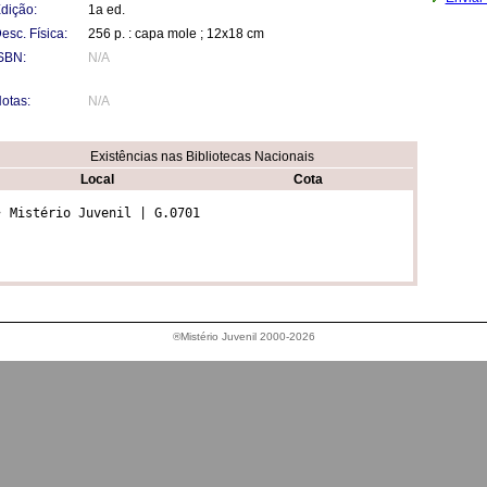
dição:
1a ed.
esc. Física:
256 p. : capa mole ; 12x18 cm
SBN:
N/A
otas:
N/A
Existências nas Bibliotecas Nacionais
Local
Cota
• Mistério Juvenil | G.0701
®Mistério Juvenil 2000-2026