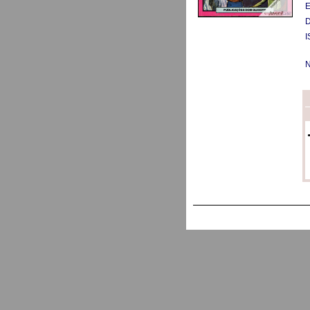
E
D
I
N