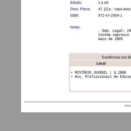
Edição:
1.a ed.
Desc. Física:
47, [1] p. : capa dur
ISBN:
972-47-2959-1
Notas:
- Dep. Legal: 24
Contem impresso 
Existências nas B
Local
• MISTÉRIO JUVENIL | G.2800

• Ass. Profissionais de Educa
®Mis