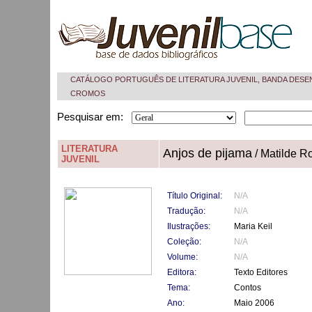
CATÁLOGO PORTUGUÊS DE LITERATURA JUVENIL, BANDA DESE
CROMOS
Pesquisar em:
LITERATURA
Anjos de pijama
/ Matilde R
JUVENIL
Título Original:
N/A
Tradução:
N/A
Ilustrações:
Maria Keil
Coleção:
N/A
Volume:
N/A
Editora:
Texto Editores
Tema:
Contos
Ano:
Maio 2006