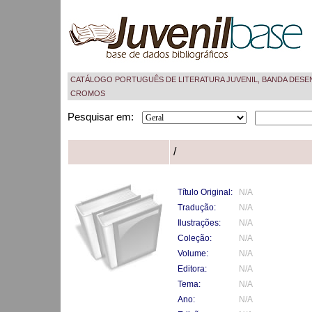
CATÁLOGO PORTUGUÊS DE LITERATURA JUVENIL, BANDA DESE
CROMOS
Pesquisar em:
/
Título Original:
N/A
Tradução:
N/A
Ilustrações:
N/A
Coleção:
N/A
Volume:
N/A
Editora:
N/A
Tema:
N/A
Ano:
N/A