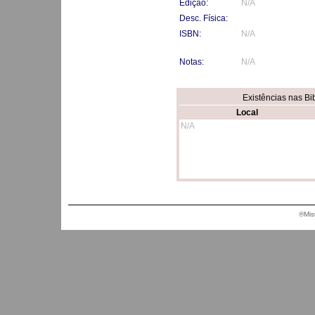
Edição:
N/A
Desc. Física:
ISBN:
N/A
Notas:
N/A
Existências nas Bi
Local
N/A
®Mis