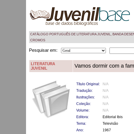
CATÁLOGO PORTUGUÊS DE LITERATURA JUVENIL, BANDA DESE
CROMOS
Pesquisar em:
LITERATURA
Vamos dormir com a famí
JUVENIL
Título Original:
N/A
Tradução:
N/A
Ilustrações:
N/A
Coleção:
N/A
Volume:
N/A
Editora:
Editorial Ibis
Tema:
Televisão
Ano:
1967