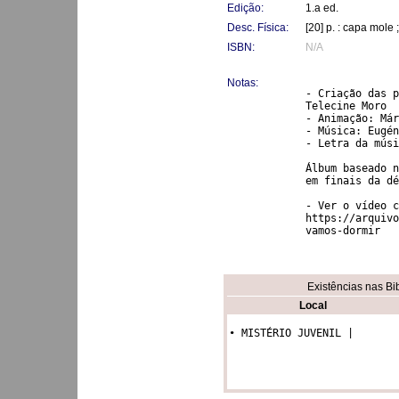
Edição:
1.a ed.
Desc. Física:
[20] p. : capa mole
ISBN:
N/A
Notas:
- Criação das p
Telecine Moro

- Animação: Már
- Música: Eugén
- Letra da músi
Álbum baseado n
em finais da dé
- Ver o vídeo c
https://arquivo
vamos-dormir
Existências nas Bi
Local
• MISTÉRIO JUVENIL | 