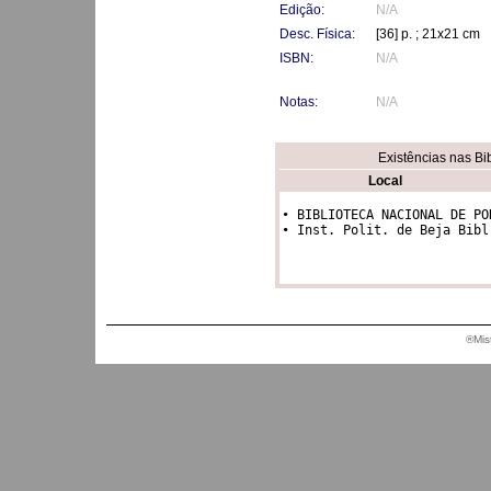
Edição:
N/A
Desc. Física:
[36] p. ; 21x21 cm
ISBN:
N/A
Notas:
N/A
Existências nas Bi
Local
• BIBLIOTECA NACIONAL DE PO
• Inst. Polit. de Beja Bibl
®Mis