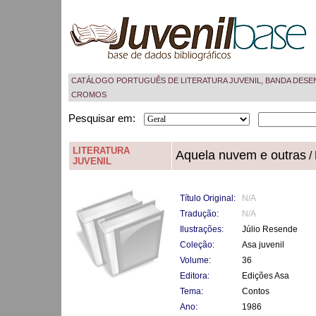
CATÁLOGO PORTUGUÊS DE LITERATURA JUVENIL, BANDA DESE
CROMOS
Pesquisar em:
LITERATURA
Aquela nuvem e outras
/
JUVENIL
Título Original:
N/A
Tradução:
N/A
Ilustrações:
Júlio Resende
Coleção:
Asa juvenil
Volume:
36
Editora:
Edições Asa
Tema:
Contos
Ano:
1986