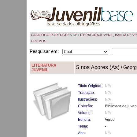
CATÁLOGO PORTUGUÊS DE LITERATURA JUVENIL, BANDA DESE
CROMOS
Pesquisar em:
LITERATURA
5 nos Açores (As)
/ Georg
JUVENIL
Título Original:
N/A
Tradução:
N/A
Ilustrações:
N/A
Coleção:
Biblioteca da juve
Volume:
N/A
Editora:
Verbo
Tema:
-
Ano:
N/A