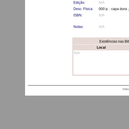
Edição:
N/A
Desc. Física:
000 p. : capa dura 
ISBN:
N/A
Notas:
N/A
Existências nas Bi
Local
N/A
®Mis