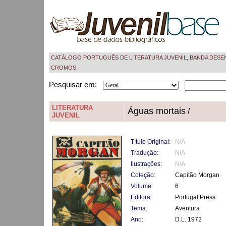
CATÁLOGO PORTUGUÊS DE LITERATURA JUVENIL, BANDA DESE
CROMOS
Pesquisar em:
LITERATURA
Águas mortais
/
JUVENIL
Título Original:
N/A
Tradução:
N/A
Ilustrações:
N/A
Coleção:
Capitão Morgan
Volume:
6
Editora:
Portugal Press
Tema:
Aventura
Ano:
D.L. 1972