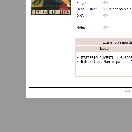
Edição:
N/A
Desc. Física:
166 p. : capa mole
ISBN:
N/A
Notas:
N/A
Existências nas B
Local
• MISTÉRIO JUVENIL | G.0560
®Mis