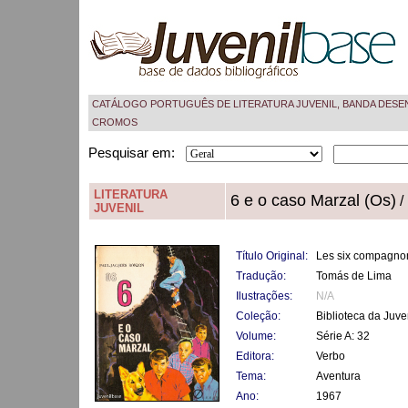
CATÁLOGO PORTUGUÊS DE LITERATURA JUVENIL, BANDA DESE
CROMOS
Pesquisar em:
LITERATURA
6 e o caso Marzal (Os)
/
JUVENIL
Título Original:
Les six compagnon
Tradução:
Tomás de Lima
Ilustrações:
N/A
Coleção:
Biblioteca da Juv
Volume:
Série A: 32
Editora:
Verbo
Tema:
Aventura
Ano:
1967