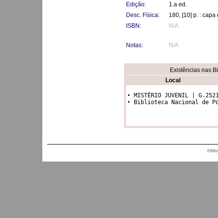
Edição:
1.a ed.
Desc. Física:
180, [10] p. : capa
ISBN:
N/A
Notas:
N/A
Existências nas B
Local
• MISTÉRIO JUVENIL | G.2521
• Biblioteca Nacional de P
®Mis