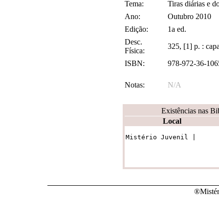
Tema:
Tiras diárias e d
Ano:
Outubro 2010
Edição:
1a ed.
Desc.
325, [1] p. : ca
Física:
ISBN:
978-972-36-106
Notas:
N/A
Existências nas Bi
Local
Mistério Juvenil | 
®Mistér