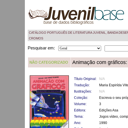
CATÁLOGO PORTUGUÊS DE LITERATURA JUVENIL, BANDA DESE
CROMOS
Pesquisar em:
Animação com gráficos: 
NÃO CATEGORIZADO
Título Original:
N/A
Tradução:
Maria Espirída Vit
Ilustrações:
N/A
Coleção:
Escreva o seu pró
Volume:
3
Editora:
Edições Asa
Tema:
Jogos vídeo, comp
Ano:
1990