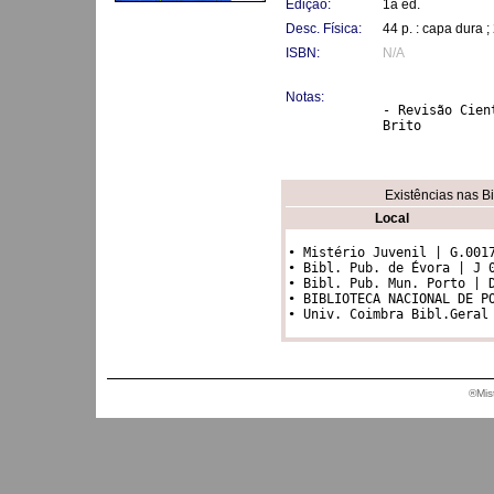
Edição:
1a ed.
Desc. Física:
44 p. : capa dura 
ISBN:
N/A
Notas:
- Revisão Cien
Brito
Existências nas B
Local
• Mistério Juvenil | G.0017
• Bibl. Pub. de Évora | J 0
• Bibl. Pub. Mun. Porto | D
• BIBLIOTECA NACIONAL DE PO
®Mis