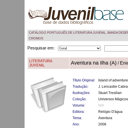
CATÁLOGO PORTUGUÊS DE LITERATURA JUVENIL, BANDA DESE
CROMOS
Pesquisar em:
LITERATURA
Aventura na Ilha (A)
/ Eni
JUVENIL
Título Original:
Island of adventur
Tradução:
J. Lencastre Cabra
Ilustrações:
Stuart Tresilian
Coleção:
Universos Mágicos
Volume:
N/A
Editora:
Relógio D'água
Tema:
Aventura
Ano:
2008