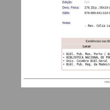
Edição:
N/A
Desc. Física:
276, [3] p. ; 00x19
ISBN:
978-989-641-010-
Notas:
- Rev. Célia L
Existências nas B
Local
• Bibl. Pub. Mun. Porto | 8a 0
• BIBLIOTECA NACIONAL DE PORT
• Univ. Coimbra Bibl.Geral | 9
• Bibl. Pub. Reg. da Madeir
®Mis