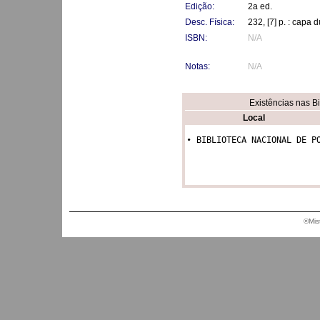
Edição:
2a ed.
Desc. Física:
232, [7] p. : capa 
ISBN:
N/A
Notas:
N/A
Existências nas B
Local
• BIBLIOTECA NACIONAL DE P
®Mis