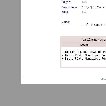
Edição:
N/A
Desc. Física:
161, {7] p. : Capa
ISBN:
N/A
Notas:
- Ilustração d
Existências nas B
Local
• BIBLIOTECA NACIONAL DE PO
• Bibl. Públ. Municipal Pen
®Mis