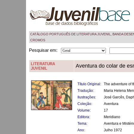
CATÁLOGO PORTUGUÊS DE LITERATURA JUVENIL, BANDA DESE
CROMOS
Pesquisar em:
LITERATURA
Aventura do colar de es
JUVENIL
Título Original:
The adventure of t
Tradução:
Maria Helena Me
Ilustrações:
José Garcês, Dap
Coleção:
Aventura
Volume:
17
Editora:
Meridiano
Tema:
Aventura e Mistéri
Ano:
Julho 1972