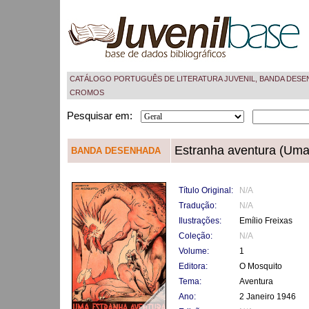
CATÁLOGO PORTUGUÊS DE LITERATURA JUVENIL, BANDA DESE
CROMOS
Pesquisar em:
Estranha aventura (Uma
BANDA DESENHADA
Título Original:
N/A
Tradução:
N/A
Ilustrações:
Emílio Freixas
Coleção:
N/A
Volume:
1
Editora:
O Mosquito
Tema:
Aventura
Ano:
2 Janeiro 1946