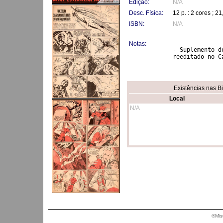
Edição:
N/A
Desc. Física:
12 p. : 2 cores ; 2
ISBN:
N/A
Notas:
- Suplemento d
reeditado no C
Existências nas B
Local
N/A
®Mis