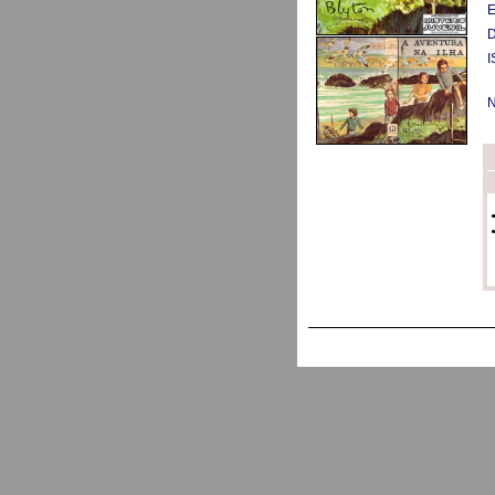
E
D
I
N