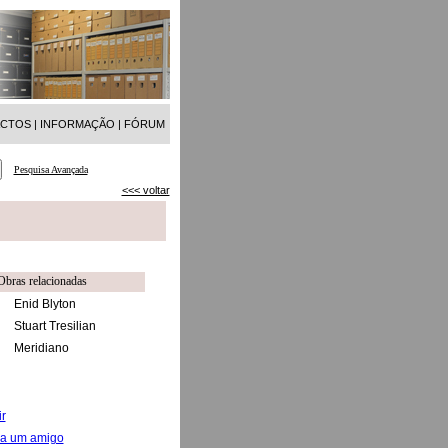
ACTOS
|
INFORMAÇÃO
|
FÓRUM
Pesquisa Avançada
<<< voltar
Obras relacionadas
Enid Blyton
Stuart Tresilian
Meridiano
r
 a um amigo