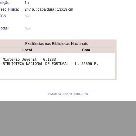
dição:
1a
esc. Física:
247 p. : capa dura ; 13x19 cm
SBN:
N/A
otas:
N/A
Existências nas Bibliotecas Nacionais
Local
Cota
• Mistério Juvenil | G.1833

• BIBLIOTECA NACIONAL DE PORTUGAL | L. 55396 P. 
®Mistério Juvenil 2000-2026