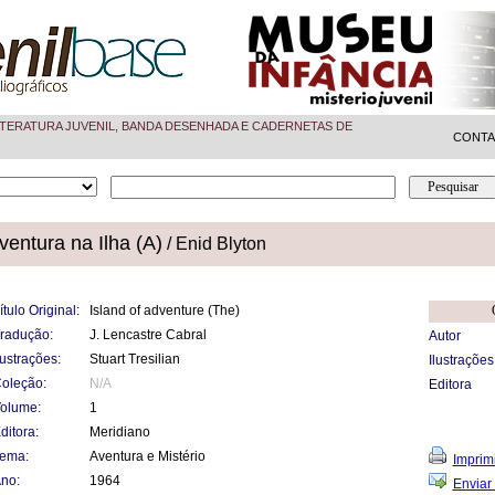
TERATURA JUVENIL, BANDA DESENHADA E CADERNETAS DE
CONT
ventura na Ilha (A)
/ Enid Blyton
ítulo Original:
Island of adventure (The)
radução:
J. Lencastre Cabral
Autor
lustrações:
Stuart Tresilian
Ilustrações
oleção:
N/A
Editora
olume:
1
ditora:
Meridiano
ema:
Aventura e Mistério
Imprimi
no:
1964
Enviar