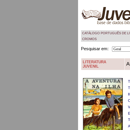
CATÁLOGO PORTUGUÊS DE LI
CROMOS
Pesquisar em:
LITERATURA
A
JUVENIL
T
T
I
C
V
E
T
A