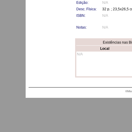
Edição:
N/A
Desc. Física:
32 p. ; 23,5x26,5 
ISBN:
N/A
Notas:
N/A
Existências nas B
Local
N/A
®Mis