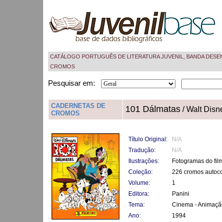
CATÁLOGO PORTUGUÊS DE LITERATURA JUVENIL, BANDA DESE
CROMOS
Pesquisar em:
CADERNETAS DE
101 Dálmatas
/ Walt Disn
CROMOS
Título Original:
N/A
Tradução:
N/A
Ilustrações:
Fotogramas do fil
Coleção:
226 cromos autoco
Volume:
1
Editora:
Panini
Tema:
Cinema - Animaçã
Ano:
1994