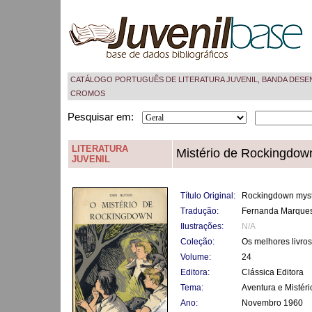
CATÁLOGO PORTUGUÊS DE LITERATURA JUVENIL, BANDA DESE
CROMOS
Pesquisar em:
LITERATURA
Mistério de Rockingdow
JUVENIL
Título Original:
Rockingdown myst
Tradução:
Fernanda Marque
Ilustrações:
N/A
Coleção:
Os melhores livros
Volume:
24
Editora:
Clássica Editora
Tema:
Aventura e Mistéri
Ano:
Novembro 1960