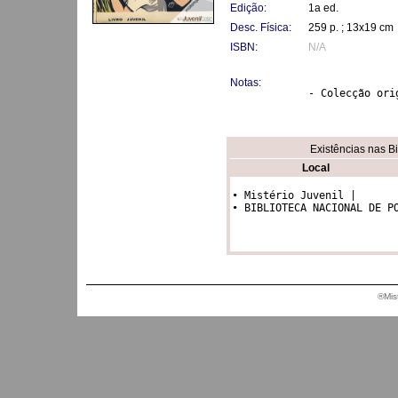
Edição:
1a ed.
Desc. Física:
259 p. ; 13x19 cm
ISBN:
N/A
Notas:
- Colecção ori
Existências nas B
Local
• Mistério Juvenil |

• BIBLIOTECA NACIONAL DE P
®Mis