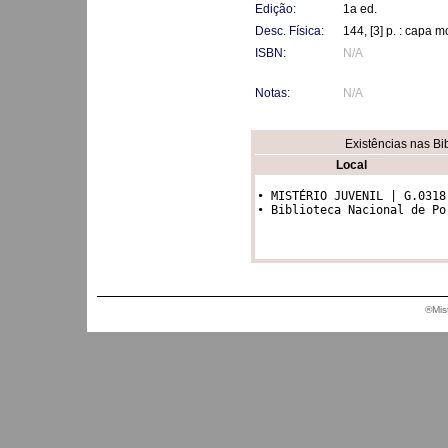
Edição:
1a ed.
Desc. Física:
144, [3] p. : capa 
ISBN:
N/A
Notas:
N/A
Existências nas Bi
Local
• MISTÉRIO JUVENIL | G.0318

• Biblioteca Nacional de Po
®Mis