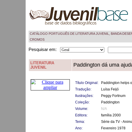
CATÁLOGO PORTUGUÊS DE LITERATURA JUVENIL, BANDA DESE
CROMOS
Pesquisar em:
LITERATURA
Paddington dá uma ajud
JUVENIL
Título Original:
Paddington helps o
Tradução:
Luísa Feijó
Ilustrações:
Peggy Fortnum
Coleção:
Paddington
Volume:
N/A
Editora:
família 2000
Tema:
Série da TV - Anim
Ano:
Fevereiro 1978