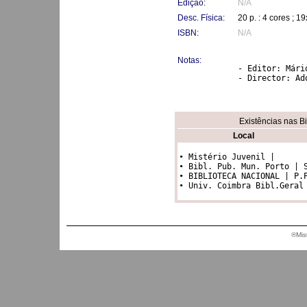
Edição:
N/A
Desc. Física:
20 p. : 4 cores ; 1
ISBN:
N/A
Notas:
- Editor: Mári
- Director: Ad
Existências nas B
Local
• Mistério Juvenil |

• Bibl. Pub. Mun. Porto | S
• BIBLIOTECA NACIONAL | P.P
®Mis