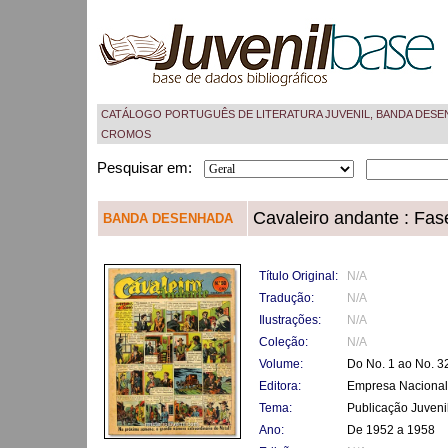
CATÁLOGO PORTUGUÊS DE LITERATURA JUVENIL, BANDA DESE
CROMOS
Pesquisar em:
Cavaleiro andante : Fas
BANDA DESENHADA
Título Original:
N/A
Tradução:
N/A
Ilustrações:
N/A
Coleção:
N/A
Volume:
Do No. 1 ao No. 3
Editora:
Empresa Nacional
Tema:
Publicação Juveni
Ano:
De 1952 a 1958