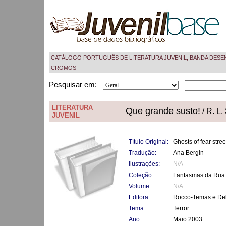
CATÁLOGO PORTUGUÊS DE LITERATURA JUVENIL, BANDA DESE
CROMOS
Pesquisar em:
LITERATURA
Que grande susto!
/ R. L.
JUVENIL
Título Original:
Ghosts of fear stree
Tradução:
Ana Bergin
Ilustrações:
N/A
Coleção:
Fantasmas da Rua
Volume:
N/A
Editora:
Rocco-Temas e De
Tema:
Terror
Ano:
Maio 2003