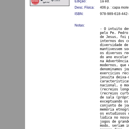
Edição:
1a ed.
Desc. Física:
406 p. : capa mole
ISBN:
978-989-618-442-
Notas:
- O intuito de
pelo Pe. Pedro
de Jesus, foi 
internos dos c
diversidade de
mantivessem so
os diversos re
do ano escolar
na Advertência
modernos, que 
denominamos jo
exercícios rec
jesuíta deixa-
característica
nacional, o mo
(recreios long
(recreios curt
de sala (própr
exceptuando os
conjunto de jo
memória etnogr
os estudiosos 
lúdica no noss
jogos de grand
modo, seriam i