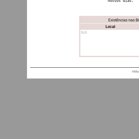
Existências nas B
Local
N/A
®Mis