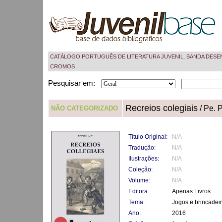
CATÁLOGO PORTUGUÊS DE LITERATURA JUVENIL, BANDA DESE
CROMOS
Pesquisar em:
Recreios colegiais
/ Pe. 
NÃO CATEGORIZADO
Título Original:
N/A
Tradução:
N/A
Ilustrações:
N/A
Coleção:
N/A
Volume:
N/A
Editora:
Apenas Livros
Tema:
Jogos e brincadeir
Ano:
2016