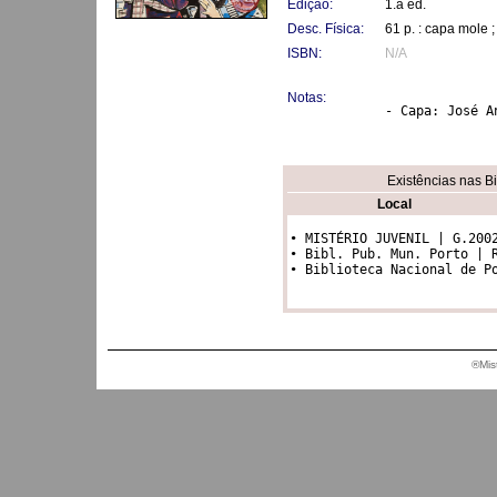
Edição:
1.a ed.
Desc. Física:
61 p. : capa mole 
ISBN:
N/A
Notas:
- Capa: José A
Existências nas B
Local
• MISTÉRIO JUVENIL | G.2002
• Bibl. Pub. Mun. Porto | R
• Biblioteca Nacional de P
®Mis