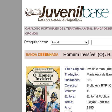
CATÁLOGO PORTUGUÊS DE LITERATURA JUVENIL, BANDA DESE
CROMOS
Pesquisar em:
Homem Invisível (O)
/ H.
BANDA DESENHADA
Título Original:
Invisible man (The
Tradução:
Maria Auta de Bar
Ilustrações:
N/A
Coleção:
Biblioteca RTP : 
Volume:
10
Editora:
Editorial Publica
Tema:
Ficção Cientifica
Ano:
1985